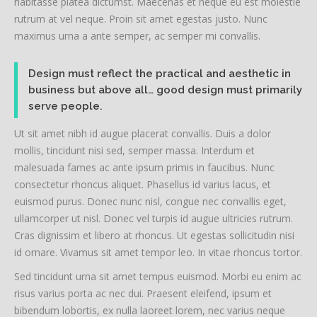
habitasse platea dictumst. Maecenas et neque eu est molestie
rutrum at vel neque. Proin sit amet egestas justo. Nunc
maximus urna a ante semper, ac semper mi convallis.
Design must reflect the practical and aesthetic in
business but above all… good design must primarily
serve people.
Ut sit amet nibh id augue placerat convallis. Duis a dolor
mollis, tincidunt nisi sed, semper massa. Interdum et
malesuada fames ac ante ipsum primis in faucibus. Nunc
consectetur rhoncus aliquet. Phasellus id varius lacus, et
euismod purus. Donec nunc nisl, congue nec convallis eget,
ullamcorper ut nisl. Donec vel turpis id augue ultricies rutrum.
Cras dignissim et libero at rhoncus. Ut egestas sollicitudin nisi
id ornare. Vivamus sit amet tempor leo. In vitae rhoncus tortor.
Sed tincidunt urna sit amet tempus euismod. Morbi eu enim ac
risus varius porta ac nec dui. Praesent eleifend, ipsum et
bibendum lobortis, ex nulla laoreet lorem, nec varius neque